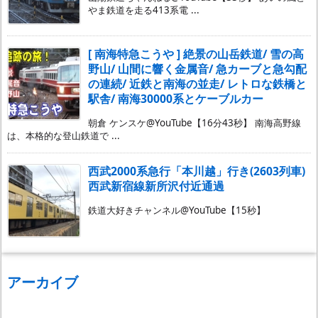
やま鉄道を走る413系電 ...
[ 南海特急こうや ] 絶景の山岳鉄道/ 雪の高
野山/ 山間に響く金属音/ 急カーブと急勾配
の連続/ 近鉄と南海の並走/ レトロな鉄橋と
駅舎/ 南海30000系とケーブルカー
朝倉 ケンスケ@YouTube【16分43秒】 南海高野線
は、本格的な登山鉄道で ...
西武2000系急行「本川越」行き(2603列車)
西武新宿線新所沢付近通過
鉄道大好きチャンネル@YouTube【15秒】
アーカイブ