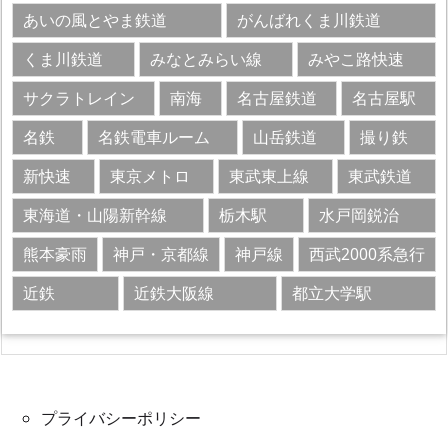
あいの風とやま鉄道
がんばれくま川鉄道
くま川鉄道
みなとみらい線
みやこ路快速
サクラトレイン​
南海
名古屋鉄道
名古屋駅
名鉄
名鉄電車ルーム
山岳鉄道
撮り鉄
新快速
東京メトロ
東武東上線
東武鉄道
東海道・山陽新幹線
栃木駅
水戸岡鋭治
熊本豪雨
神戸・京都線
神戸線
西武2000系急行
近鉄
近鉄大阪線
都立大学駅
プライバシーポリシー