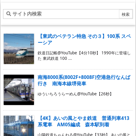
【東武のベテラン特急 その３】100系 スペ
ーシア
鉄道日記帳@YouTube【4分10秒】 1990年に登場し
た 東武鉄道 100 ...
南海8000系(8002F+8008F)空港急行なんば
行き 南海本線堺発車
ゆういちろうらーめん@YouTube【26秒】
【4K】あいの風とやま鉄道 普通列車413
系電車 AM05編成 森本駅到着
山陽鉄道ちゃんねる@YouTube【33秒】 あいの風と