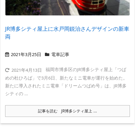
JR博多シティ屋上に水戸岡鋭治さんデザインの新車
両
2021年3月25日
電車記事
福岡市博多区のJR博多シティ屋上「つば
2021年4月13日
めの杜ひろば」で3月6日、新たなミニ電車が運行を始めた。
新たに導入されたミニ電車「ドリームつばめ号」は、JR博多
シティの ...
記事を読む
JR博多シティ屋上 ...