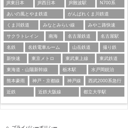
JR東日本
JR西日本
JR難波駅
N700系
あいの風とやま鉄道
がんばれくま川鉄道
くま川鉄道
みなとみらい線
みやこ路快速
サクラトレイン​
南海
名古屋鉄道
名古屋駅
名鉄
名鉄電車ルーム
山岳鉄道
撮り鉄
新快速
東京メトロ
東武東上線
東武鉄道
東海道・山陽新幹線
栃木駅
水戸岡鋭治
熊本豪雨
神戸・京都線
神戸線
西武2000系急行
近鉄
近鉄大阪線
都立大学駅
プライバシーポリシー