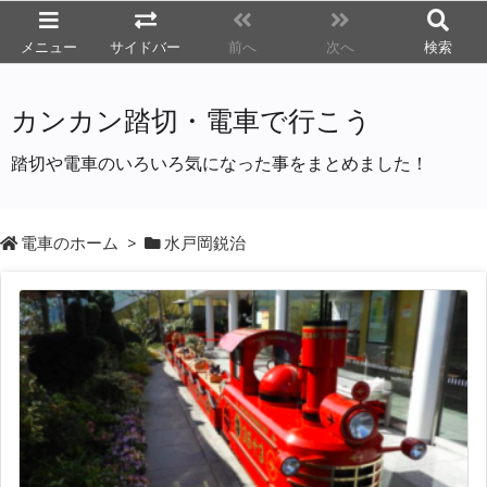
メニュー
サイドバー
前へ
次へ
検索
カンカン踏切・電車で行こう
踏切や電車のいろいろ気になった事をまとめました！
電車のホーム
>
水戸岡鋭治