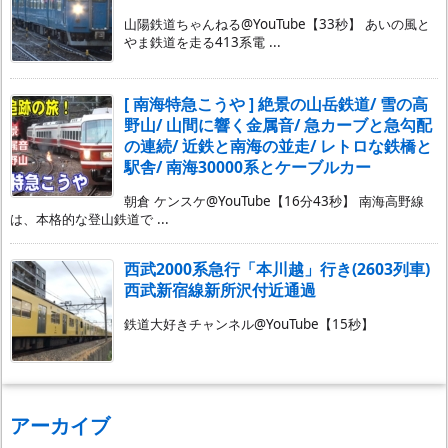
山陽鉄道ちゃんねる@YouTube【33秒】 あいの風と
やま鉄道を走る413系電 ...
[ 南海特急こうや ] 絶景の山岳鉄道/ 雪の高
野山/ 山間に響く金属音/ 急カーブと急勾配
の連続/ 近鉄と南海の並走/ レトロな鉄橋と
駅舎/ 南海30000系とケーブルカー
朝倉 ケンスケ@YouTube【16分43秒】 南海高野線
は、本格的な登山鉄道で ...
西武2000系急行「本川越」行き(2603列車)
西武新宿線新所沢付近通過
鉄道大好きチャンネル@YouTube【15秒】
アーカイブ