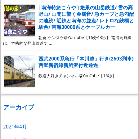
[ 南海特急こうや ] 絶景の山岳鉄道/ 雪の高
野山/ 山間に響く金属音/ 急カーブと急勾配
の連続/ 近鉄と南海の並走/ レトロな鉄橋と
駅舎/ 南海30000系とケーブルカー
朝倉 ケンスケ@YouTube【16分43秒】 南海高野線
は、本格的な登山鉄道で ...
西武2000系急行「本川越」行き(2603列車)
西武新宿線新所沢付近通過
鉄道大好きチャンネル@YouTube【15秒】
アーカイブ
2021年4月