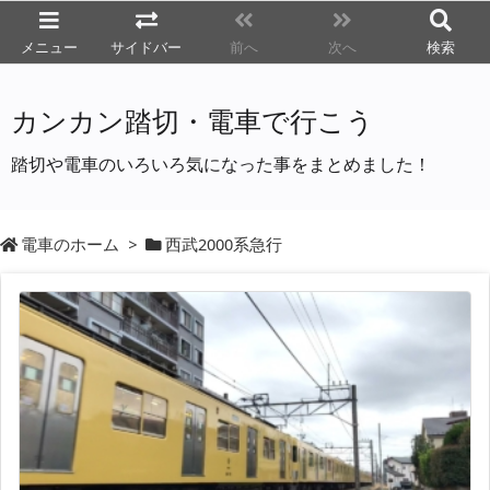
メニュー
サイドバー
前へ
次へ
検索
カンカン踏切・電車で行こう
踏切や電車のいろいろ気になった事をまとめました！
電車のホーム
>
西武2000系急行