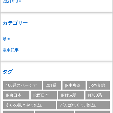
2021年3月
カテゴリー
動画
電車記事
タグ
100系スペーシア
201系
JR中央線
JR奈良線
JR東日本
JR西日本
JR難波駅
N700系
あいの風とやま鉄道
がんばれくま川鉄道