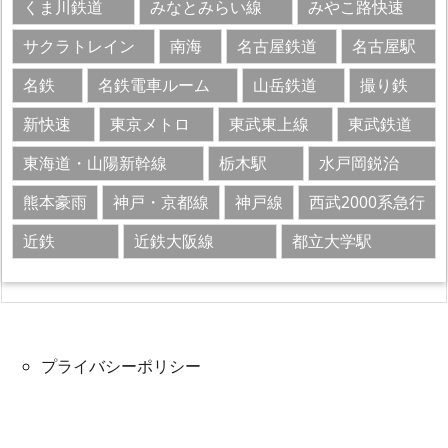
くま川鉄道
みなとみらい線
みやこ路快速
サクラトレイン​
南海
名古屋鉄道
名古屋駅
名鉄
名鉄電車ルーム
山岳鉄道
撮り鉄
新快速
東京メトロ
東武東上線
東武鉄道
東海道・山陽新幹線
栃木駅
水戸岡鋭治
熊本豪雨
神戸・京都線
神戸線
西武2000系急行
近鉄
近鉄大阪線
都立大学駅
プライバシーポリシー